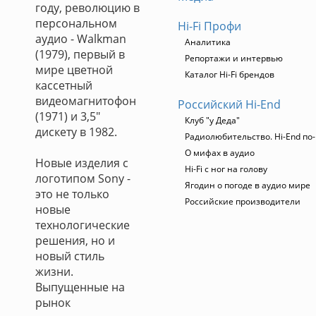
году, революцию в
персональном
Hi-Fi Профи
аудио - Walkman
Аналитика
(1979), первый в
Репортажи и интервью
мире цветной
Каталог Hi-Fi брендов
кассетный
видеомагнитофон
Российский Hi-End
(1971) и 3,5"
Клуб "у Деда"
дискету в 1982.
Радиолюбительство. Hi-End по-
О мифах в аудио
Новые изделия с
Hi-Fi с ног на голову
логотипом Sony -
Ягодин о погоде в аудио мире
это не только
Российские производители
новые
технологические
решения, но и
новый стиль
жизни.
Выпущенные на
рынок