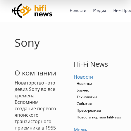
Новости
Медиа
Hi-Fi Пр
Sony
Hi-Fi News
О компании
Новости
Новаторство - это
Новинки
девиз Sony во все
Бизнес
времена.
Технологии
Вспомним
События
создание первого
Пресс-релизы
японского
Новости портала hifiNews
транзисторного
приемника в 1955
Медиа