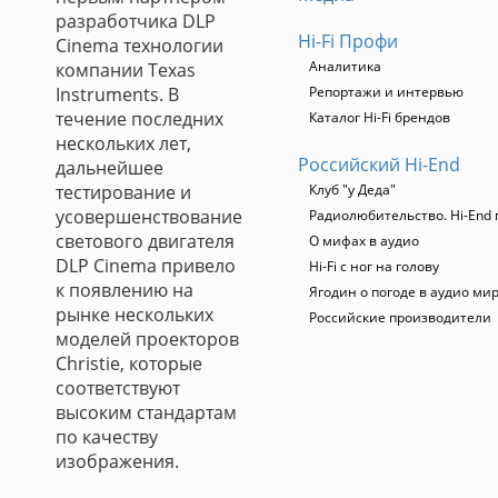
разработчика DLP
Hi-Fi Профи
Cinema технологии
Аналитика
компании Texas
Instruments. В
Репортажи и интервью
течение последних
Каталог Hi-Fi брендов
нескольких лет,
Российский Hi-End
дальнейшее
тестирование и
Клуб "у Деда"
усовершенствование
Радиолюбительство. Hi-End 
светового двигателя
О мифах в аудио
DLP Cinema привело
Hi-Fi с ног на голову
к появлению на
Ягодин о погоде в аудио ми
рынке нескольких
Российские производители
моделей проекторов
Christie, которые
соответствуют
высоким стандартам
по качеству
изображения.