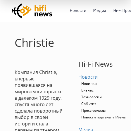
Новости
Медиа
Hi-Fi Пр
Christie
Hi-Fi News
Компания Christie,
Новости
впервые
Новинки
появившаяся на
Бизнес
мировом кинорынке
Технологии
в далеком 1929 году,
спустя много лет
События
сделала поворотный
Пресс-релизы
выбор в своей
Новости портала hifiNews
истори и стала
Медиа
первым партнером