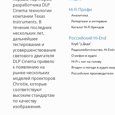
разработчика DLP
Hi-Fi Профи
Cinema технологии
Аналитика
компании Texas
Instruments. В
Репортажи и интервью
течение последних
Каталог Hi-Fi брендов
нескольких лет,
Российский Hi-End
дальнейшее
тестирование и
Клуб "у Деда"
усовершенствование
Радиолюбительство. Hi-End 
светового двигателя
О мифах в аудио
DLP Cinema привело
Hi-Fi с ног на голову
к появлению на
Ягодин о погоде в аудио ми
рынке нескольких
Российские производители
моделей проекторов
Christie, которые
соответствуют
высоким стандартам
по качеству
изображения.