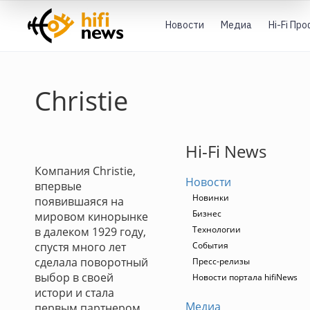
Новости
Медиа
Hi-Fi Пр
Christie
Hi-Fi News
Компания Christie,
Новости
впервые
Новинки
появившаяся на
Бизнес
мировом кинорынке
Технологии
в далеком 1929 году,
спустя много лет
События
сделала поворотный
Пресс-релизы
выбор в своей
Новости портала hifiNews
истори и стала
Медиа
первым партнером