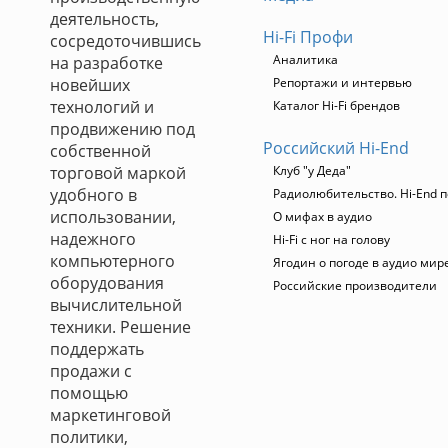
деятельность,
Hi-Fi Профи
сосредоточившись
Аналитика
на разработке
новейших
Репортажи и интервью
технологий и
Каталог Hi-Fi брендов
продвижению под
Российский Hi-End
собственной
торговой маркой
Клуб "у Деда"
удобного в
Радиолюбительство. Hi-End п
использовании,
О мифах в аудио
надежного
Hi-Fi с ног на голову
компьютерного
Ягодин о погоде в аудио мир
оборудования
Российские производители
вычислительной
техники. Решение
поддержать
продажи с
помощью
маркетинговой
политики,