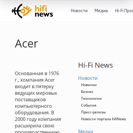
Новости
Медиа
Hi-Fi Пр
Acer
Hi-Fi News
Основанная в 1976
Новости
г., компания Acer
Новинки
входит в пятерку
Бизнес
ведущих мировых
Технологии
поставщиков
компьютерного
События
оборудования. В
Пресс-релизы
2000 году компания
Новости портала hifiNews
расширила свою
Медиа
производственную