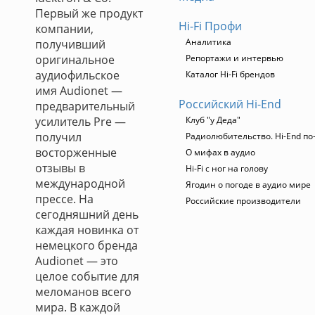
Первый же продукт
Hi-Fi Профи
компании,
Аналитика
получивший
оригинальное
Репортажи и интервью
аудиофильское
Каталог Hi-Fi брендов
имя Audionet —
Российский Hi-End
предварительный
усилитель Pre —
Клуб "у Деда"
получил
Радиолюбительство. Hi-End по
восторженные
О мифах в аудио
отзывы в
Hi-Fi с ног на голову
международной
Ягодин о погоде в аудио мире
прессе. На
Российские производители
сегодняшний день
каждая новинка от
немецкого бренда
Audionet — это
целое событие для
меломанов всего
мира. В каждой