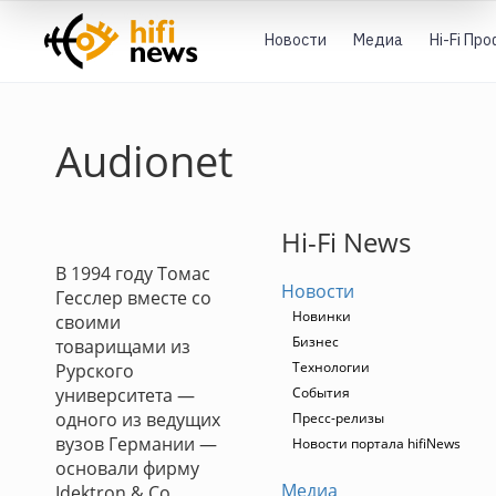
Новости
Медиа
Hi-Fi Пр
Audionet
Hi-Fi News
В 1994 году Томас
Новости
Гесслер вместе со
Новинки
своими
Бизнес
товарищами из
Технологии
Рурского
университета —
События
одного из ведущих
Пресс-релизы
вузов Германии —
Новости портала hifiNews
основали фирму
Медиа
Idektron & Co.