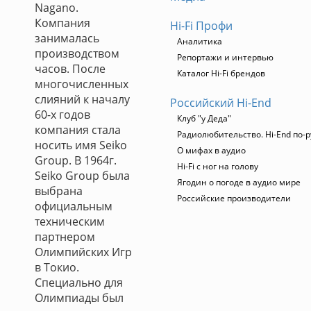
Nagano.
Компания
Hi-Fi Профи
занималась
Аналитика
производством
Репортажи и интервью
часов. После
Каталог Hi-Fi брендов
многочисленных
слияний к началу
Российский Hi-End
60-х годов
Клуб "у Деда"
компания стала
Радиолюбительство. Hi-End по-р
носить имя Seiko
О мифах в аудио
Group. В 1964г.
Hi-Fi с ног на голову
Seiko Group была
Ягодин о погоде в аудио мире
выбрана
Российские производители
официальным
техническим
партнером
Олимпийских Игр
в Токио.
Специально для
Олимпиады был