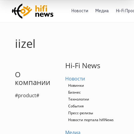
Новости
Медиа
Hi-Fi Пр
iizel
Hi-Fi News
О
Новости
компании
Новинки
Бизнес
#product#
Технологии
События
Пресс-релизы
Новости портала hifiNews
Медиа