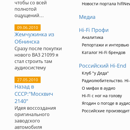
чтобы со всей
Новости портала hifiNe
полнотой
ощущений…
Медиа
09.06.2010
Hi-Fi Профи
Жемчужинка из
Аналитика
Обнинска
Репортажи и интервью
Сразу после покупки
Каталог Hi-Fi брендов
нового ВА3 21099 я
стал строить там
Российский Hi-End
аудиосистему
Клуб "у Деда"
27.05.2010
Радиолюбительство. Hi-
Назад в
О мифах в аудио
СССР:"Москвич
Hi-Fi с ног на голову
2140"
Ягодин о погоде в ауди
Идея воссоздания
Российские производи
оригинального
заводского
автомобиля