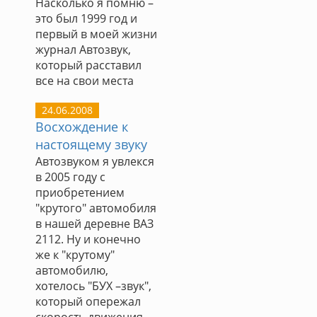
Насколько я помню –
это был 1999 год и
первый в моей жизни
журнал Автозвук,
который расставил
все на свои места
24.06.2008
Восхождение к
настоящему звуку
Автозвуком я увлекся
в 2005 году с
приобретением
"крутого" автомобиля
в нашей деревне ВАЗ
2112. Ну и конечно
же к "крутому"
автомобилю,
хотелось "БУХ –звук",
который опережал