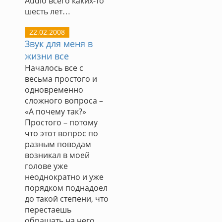
Audio всего каких-то
шесть лет…
22.02.2008
Звук для меня в
жизни все
Началось все с
весьма простого и
одновременно
сложного вопроса –
«А почему так?»
Простого – потому
что этот вопрос по
разным поводам
возникал в моей
голове уже
неоднократно и уже
порядком поднадоел
до такой степени, что
перестаешь
обращать на него