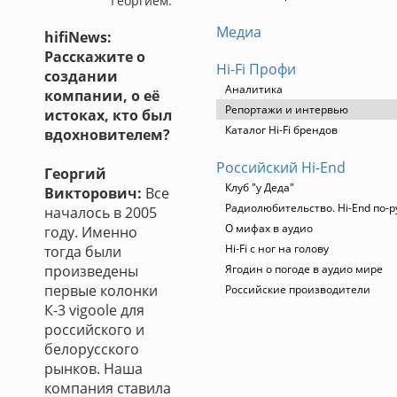
Георгием.
Медиа
hifiNews:
Расскажите о
Hi-Fi Профи
создании
Аналитика
компании, о её
Репортажи и интервью
истоках, кто был
Каталог Hi-Fi брендов
вдохновителем?
Российский Hi-End
Георгий
Клуб "у Деда"
Викторович:
Все
Радиолюбительство. Hi-End по-р
началось в 2005
О мифах в аудио
году. Именно
Hi-Fi с ног на голову
тогда были
произведены
Ягодин о погоде в аудио мире
первые колонки
Российские производители
К-3 vigoole для
российского и
белорусского
рынков. Наша
компания ставила