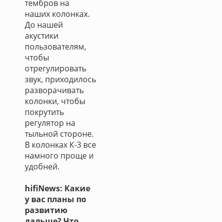
тембров на
наших колонках.
До нашей
акустики
пользователям,
чтобы
отрегулировать
звук, приходилось
разворачивать
колонки, чтобы
покрутить
регулятор на
тыльной стороне.
В колонках К-3 все
намного проще и
удобней.
hifiNews: Какие
у вас планы по
развитию
дальше? Что