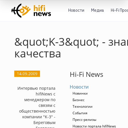
Новости
Медиа
Hi-Fi Пр
&quot;K-3&quot; - зна
качества
Hi-Fi News
14.09.2009
Новости
Интервью портала
Новинки
hifiNews с
менеджером по
Бизнес
связям с
Технологии
общественностью
События
компании "К-3" -
Пресс-релизы
Береговым
Новости портала hifiNews