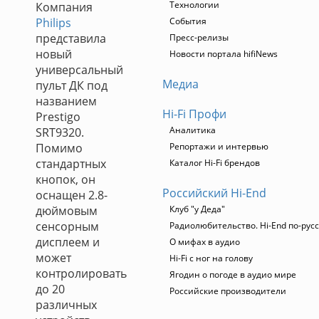
Технологии
Компания
Philips
События
представила
Пресс-релизы
новый
Новости портала hifiNews
универсальный
Медиа
пульт ДК под
названием
Hi-Fi Профи
Prestigo
Аналитика
SRT9320.
Помимо
Репортажи и интервью
стандартных
Каталог Hi-Fi брендов
кнопок, он
Российский Hi-End
оснащен 2.8-
дюймовым
Клуб "у Деда"
сенсорным
Радиолюбительство. Hi-End по-рус
дисплеем и
О мифах в аудио
может
Hi-Fi с ног на голову
контролировать
Ягодин о погоде в аудио мире
до 20
Российские производители
различных