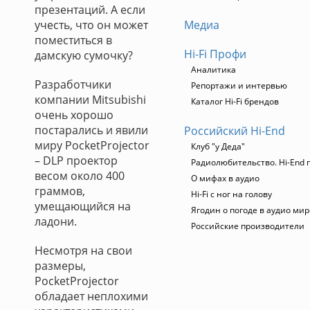
презентаций. А если
учесть, что он может
Медиа
поместиться в
Hi-Fi Профи
дамскую сумочку?
Аналитика
Разработчики
Репортажи и интервью
компании Mitsubishi
Каталог Hi-Fi брендов
очень хорошо
постарались и явили
Российский Hi-End
миру PocketProjector
Клуб "у Деда"
– DLP проектор
Радиолюбительство. Hi-End 
весом около 400
О мифах в аудио
граммов,
Hi-Fi с ног на голову
умещающийся на
Ягодин о погоде в аудио мир
ладони.
Российские производители
Несмотря на свои
размеры,
PocketProjector
обладает неплохими