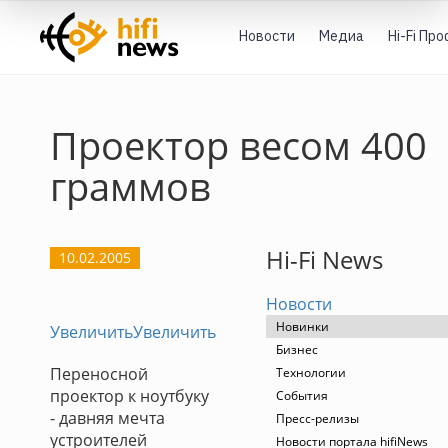
Новости
Медиа
Hi-Fi Пр
Проектор весом 400
граммов
Hi-Fi News
10.02.2005
Новости
Новинки
Увеличить
Увеличить
Бизнес
Переносной
Технологии
проектор к ноутбуку
События
- давняя мечта
Пресс-релизы
устроителей
Новости портала hifiNews