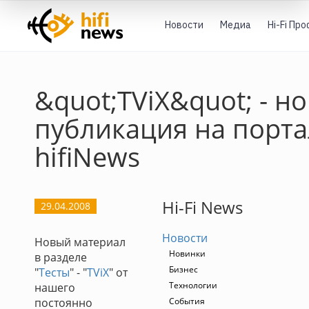
Новости
Медиа
Hi-Fi Пр
&quot;TViX&quot; - н
публикация на порта
hifiNews
Hi-Fi News
29.04.2008
Новости
Новый материал
Новинки
в разделе
Бизнес
"
Тесты
" - "
TViX
" от
Технологии
нашего
постоянно
События