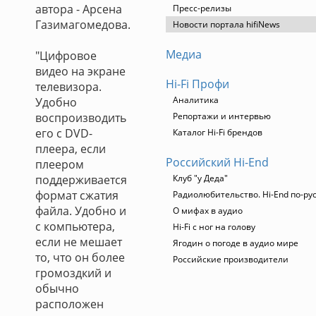
автора - Арсена
Пресс-релизы
Газимагомедова.
Новости портала hifiNews
Медиа
"Цифровое
видео на экране
Hi-Fi Профи
телевизора.
Аналитика
Удобно
воспроизводить
Репортажи и интервью
его с DVD-
Каталог Hi-Fi брендов
плеера, если
Российский Hi-End
плеером
поддерживается
Клуб "у Деда"
формат сжатия
Радиолюбительство. Hi-End по-ру
файла. Удобно и
О мифах в аудио
с компьютера,
Hi-Fi с ног на голову
если не мешает
Ягодин о погоде в аудио мире
то, что он более
Российские производители
громоздкий и
обычно
расположен