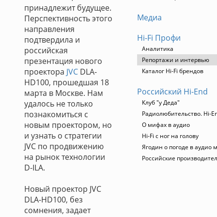
принадлежит будущее.
Медиа
Перспективность этого
направления
Hi-Fi Профи
подтвердила и
Аналитика
российская
презентация нового
Репортажи и интервью
проектора
JVC
DLA-
Каталог Hi-Fi брендов
HD100, прошедшая 18
Российский Hi-End
марта в Москве. Нам
удалось не только
Клуб "у Деда"
познакомиться с
Радиолюбительство. Hi-En
новым проектором, но
О мифах в аудио
и узнать о стратегии
Hi-Fi с ног на голову
JVC по продвижению
Ягодин о погоде в аудио 
на рынок технологии
Российские производите
D-ILA.
Новый проектор JVC
DLA-HD100, без
сомнения, задает