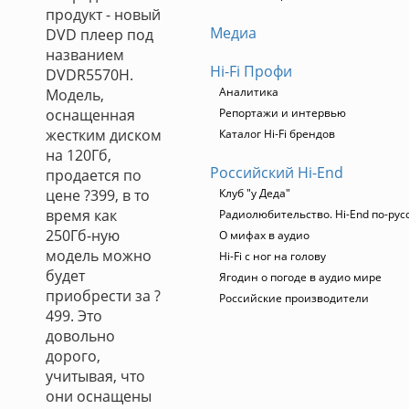
продукт - новый
Медиа
DVD плеер под
названием
Hi-Fi Профи
DVDR5570H.
Аналитика
Модель,
оснащенная
Репортажи и интервью
жестким диском
Каталог Hi-Fi брендов
на 120Гб,
Российский Hi-End
продается по
цене ?399, в то
Клуб "у Деда"
время как
Радиолюбительство. Hi-End по-рус
250Гб-ную
О мифах в аудио
модель можно
Hi-Fi с ног на голову
будет
Ягодин о погоде в аудио мире
приобрести за ?
Российские производители
499. Это
довольно
дорого,
учитывая, что
они оснащены