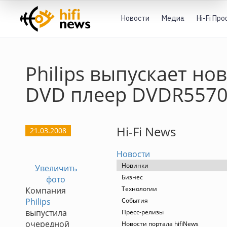
Новости
Медиа
Hi-Fi Пр
Philips выпускает но
DVD плеер DVDR557
Hi-Fi News
21.03.2008
Новости
Новинки
Увеличить
Бизнес
фото
Технологии
Компания
Philips
События
выпустила
Пресс-релизы
очередной
Новости портала hifiNews