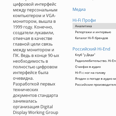
цифровой интерфейс
Медиа
между персональным
компьютером и VGA-
Hi-Fi Профи
монитором, вышла в
Аналитика
1999 году. Конечно,
создатели лукавили,
Репортажи и интервью
отмечая в качестве
Каталог Hi-Fi брендов
главной цели связь
Российский Hi-End
между монитором и
ПК. Ведь в конце 90-ых
Клуб "у Деда"
необходимость в
Радиолюбительство. Hi-En
полностью цифровом
О мифах в аудио
интерфейсе была
Hi-Fi с ног на голову
очевидна.
Ягодин о погоде в аудио 
Разработкой первых
Российские производител
технических
документов стандарта
занималась
организация Digital
Display Working Group