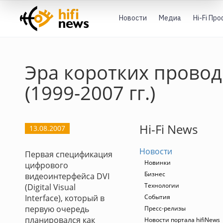
Новости
Медиа
Hi-Fi Пр
Эра коротких прово
(1999-2007 гг.)
Hi-Fi News
13.08.2007
Новости
Первая спецификация
Новинки
цифрового
Бизнес
видеоинтерфейса DVI
Технологии
(Digital Visual
Interface), который в
События
первую очередь
Пресс-релизы
планировался как
Новости портала hifiNews