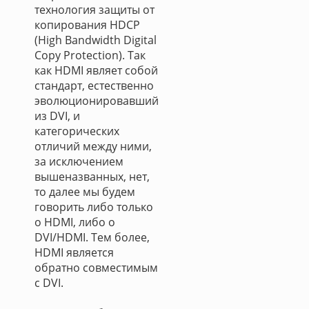
технология защиты от
копирования HDCP
(High Bandwidth Digital
Copy Protection). Так
как HDMI являет собой
стандарт, естественно
эволюционировавший
из DVI, и
категорических
отличий между ними,
за исключением
вышеназванных, нет,
то далее мы будем
говорить либо только
о HDMI, либо о
DVI/HDMI. Тем более,
HDMI является
обратно совместимым
с DVI.