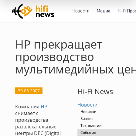
Новости
Медиа
Hi-Fi Пр
HP прекращает
производство
мультимедийных це
Hi-Fi News
30.03.2007
Новости
Компания
HP
Новинки
снимает с
Бизнес
производства
Технологии
развлекательные
центры DEC (Digital
События