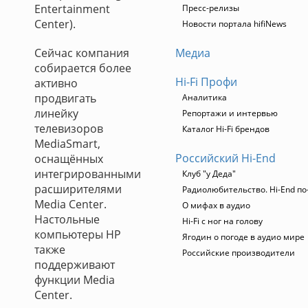
Entertainment
Пресс-релизы
Center).
Новости портала hifiNews
Сейчас компания
Медиа
собирается более
Hi-Fi Профи
активно
продвигать
Аналитика
линейку
Репортажи и интервью
телевизоров
Каталог Hi-Fi брендов
MediaSmart,
Российский Hi-End
оснащённых
интегрированными
Клуб "у Деда"
расширителями
Радиолюбительство. Hi-End по
Media Center.
О мифах в аудио
Настольные
Hi-Fi с ног на голову
компьютеры HP
Ягодин о погоде в аудио мире
также
Российские производители
поддерживают
функции Media
Center.