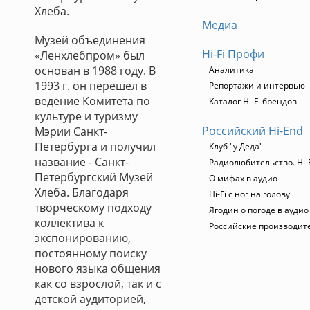
Хлеба.
Медиа
Музей объединения
Hi-Fi Профи
«Ленхлебпром» был
основан в 1988 году. В
Аналитика
1993 г. он перешел в
Репортажи и интервью
ведение Комитета по
Каталог Hi-Fi брендов
культуре и туризму
Российский Hi-End
Мэрии Санкт-
Петербурга и получил
Клуб "у Деда"
название - Санкт-
Радиолюбительство. Hi-
Петербургский Музей
О мифах в аудио
Хлеба. Благодаря
Hi-Fi с ног на голову
творческому подходу
Ягодин о погоде в ауди
коллектива к
Российские производит
экспонированию,
постоянному поиску
нового языка общения
как со взрослой, так и с
детской аудиторией,