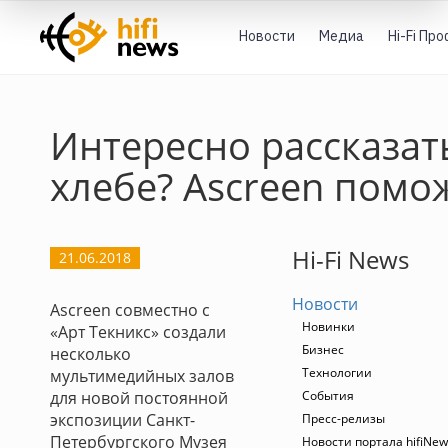
Новости
Медиа
Hi-Fi Пр
Интересно рассказат
хлебе? Ascreen помо
Hi-Fi News
21.06.2018
Новости
Ascreen совместно с
Новинки
«Арт Текникс» создали
Бизнес
несколько
Технологии
мультимедийных залов
для новой постоянной
События
экспозиции Санкт-
Пресс-релизы
Петербургского Музея
Новости портала hifiNew