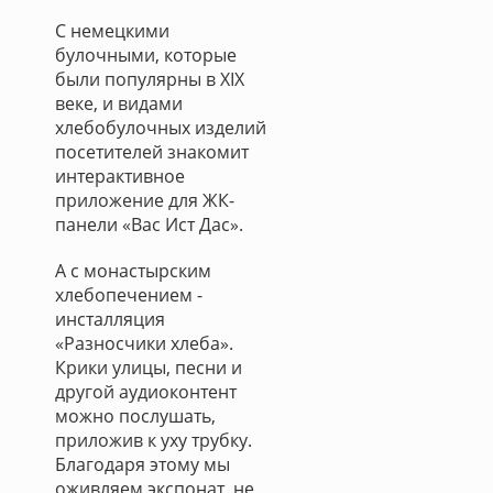
С немецкими
булочными, которые
были популярны в XIX
веке, и видами
хлебобулочных изделий
посетителей знакомит
интерактивное
приложение для ЖК-
панели «Вас Ист Дас».
А с монастырским
хлебопечением -
инсталляция
«Разносчики хлеба».
Крики улицы, песни и
другой аудиоконтент
можно послушать,
приложив к уху трубку.
Благодаря этому мы
оживляем экспонат, не