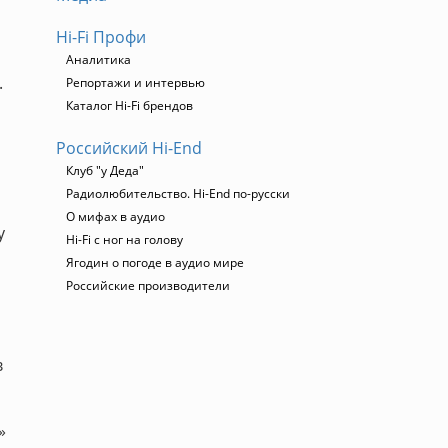
Hi-Fi Профи
Аналитика
.
Репортажи и интервью
Каталог Hi-Fi брендов
Российский Hi-End
Клуб "у Деда"
Радиолюбительство. Hi-End по-русски
О мифах в аудио
у
Hi-Fi с ног на голову
Ягодин о погоде в аудио мире
Российские производители
в
»