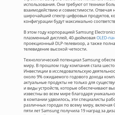
использования. Они требуют от техники бол
взаимодействию и совместимости. Отвечая н
широчайший спектр цифровых продуктов, ко
конфигурации будут максимально соответст
В этом году корпорацией Samsung Electroni
плазменный дисплей, 40-дюймовая
OLED-па
проекционный DLP-телевизор, а также полна
телевидение высокой четкости.
Технологический потенциал Samsung обеспе
миру. В прошлом году компания стала шесто
Инвестиции в исследовательскую деятельност
около 9% ожидаемого годового дохода комп
актуальные продукты не только для существ
и виды устройств, которые обеспечивают в
известны во всем мире благодаря уникально
в компании удвоилось, эти специалисты раб
различных городах по всему миру, включая 
пяти лет Samsung получила 19 наград за диз