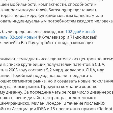
ьшей мобильности, компактности, способности к
а запросы покупателей, Samsung предоставляет
торые по размеру, функциональным качествам или
вовать индивидуальным потребностям каждого человека
cs были представлены рекордные
102-дюймовый
нель
,
82-дюймовый
ЖК-телевизор и 71-дюймовый
я линейка Blu-Ray-устройств, поддерживающих
чивают семнадцать исследовательских центров по всем
й в списке крупнейших получателей патентов в США.
ь в 2005 году составят 5,2 млрд. долларов. США, или
ании. Подобный подход позволяет предлагать
ующих сегментов рынка, но и создавать новые поколения
ыход на новые рынки. Продукты компании хорошо
му дизайну. За последние четыре года число дизайнеро
отают в шести дизайн-центрах, расположенных в
Сан-Франциско, Милан, Лондон. В течение последних
айн от Ассоциации IDEA и 15 престижных призов «Reddot