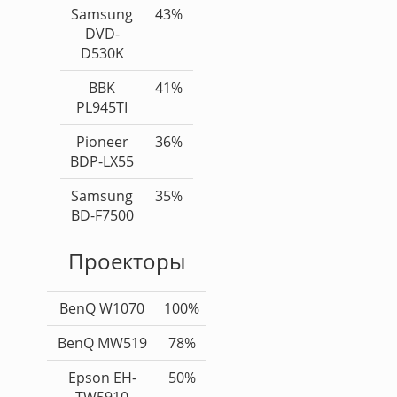
Samsung
43%
DVD-
D530K
BBK
41%
PL945TI
Pioneer
36%
BDP-LX55
Samsung
35%
BD-F7500
Проекторы
BenQ W1070
100%
BenQ MW519
78%
Epson EH-
50%