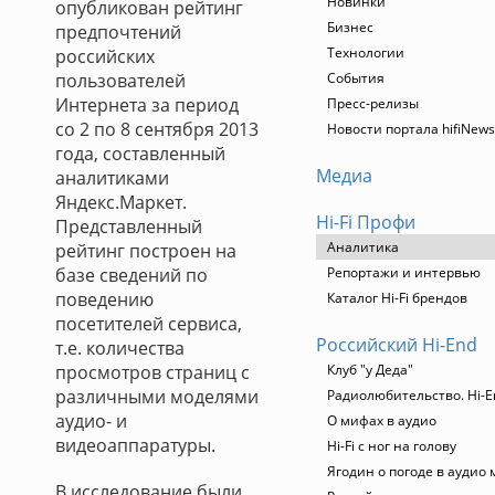
Новинки
опубликован рейтинг
Бизнес
предпочтений
Технологии
российских
пользователей
События
Интернета за период
Пресс-релизы
со 2 по 8 сентября 2013
Новости портала hifiNews
года, составленный
Медиа
аналитиками
Яндекс.Маркет.
Hi-Fi Профи
Представленный
Аналитика
рейтинг построен на
базе сведений по
Репортажи и интервью
поведению
Каталог Hi-Fi брендов
посетителей сервиса,
Российский Hi-End
т.е. количества
просмотров страниц с
Клуб "у Деда"
различными моделями
Радиолюбительство. Hi-E
аудио- и
О мифах в аудио
видеоаппаратуры.
Hi-Fi с ног на голову
Ягодин о погоде в аудио
В исследование были