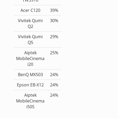
TW5910
Acer C120
39%
Vivitek Qumi
30%
Q2
Vivitek Qumi
29%
Q5
Aiptek
25%
MobileCinema
i20
BenQ MX503
24%
Epson EB-X12
24%
Aiptek
24%
MobileCinema
i50S