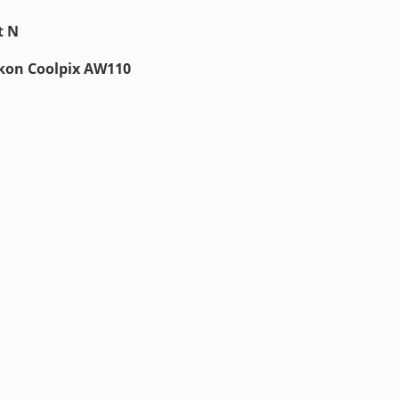
t N
on Coolpix AW110