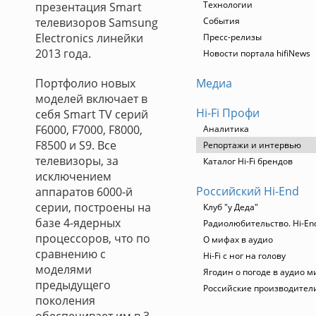
Технологии
презентация Smart
телевизоров Samsung
События
Electronics линейки
Пресс-релизы
2013 года.
Новости портала hifiNews
Портфолио новых
Медиа
моделей включает в
Hi-Fi Профи
себя Smart TV серий
F6000, F7000, F8000,
Аналитика
F8500 и S9. Все
Репортажи и интервью
телевизоры, за
Каталог Hi-Fi брендов
исключением
Российский Hi-End
аппаратов 6000-й
серии, построены на
Клуб "у Деда"
базе 4-ядерных
Радиолюбительство. Hi-End
процессоров, что по
О мифах в аудио
сравнению с
Hi-Fi с ног на голову
моделями
Ягодин о погоде в аудио м
предыдущего
Российские производител
поколения