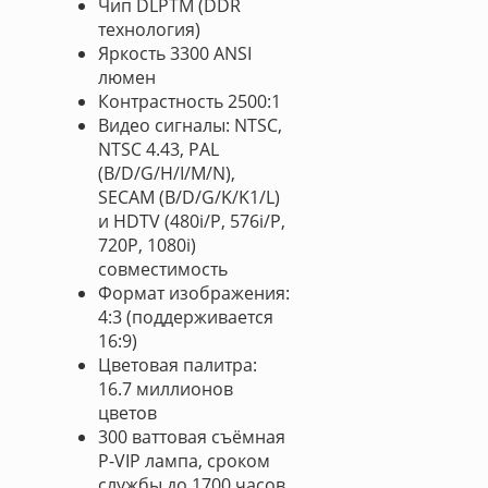
Чип DLPTM (DDR
технология)
Яркость 3300 ANSI
люмен
Контрастность 2500:1
Видео сигналы: NTSC,
NTSC 4.43, PAL
(B/D/G/H/I/M/N),
SECAM (B/D/G/K/K1/L)
и HDTV (480i/P, 576i/P,
720P, 1080i)
совместимость
Формат изображения:
4:3 (поддерживается
16:9)
Цветовая палитра:
16.7 миллионов
цветов
300 ваттовая съёмная
P-VIP лампа, сроком
службы до 1700 часов