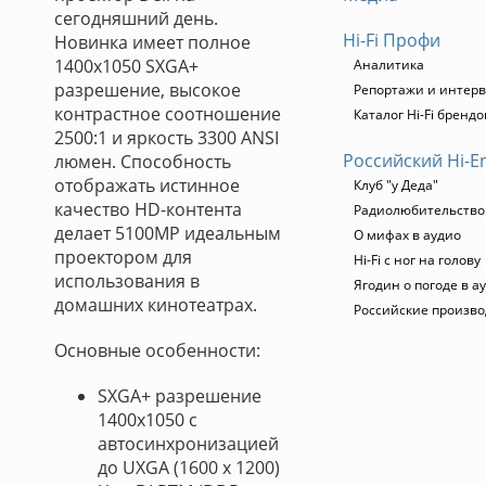
сегодняшний день.
Hi-Fi Профи
Новинка имеет полное
1400х1050 SXGA+
Аналитика
разрешение, высокое
Репортажи и интер
контрастное соотношение
Каталог Hi-Fi брендо
2500:1 и яркость 3300 ANSI
Российский Hi-E
люмен. Способность
отображать истинное
Клуб "у Деда"
качество HD-контента
Радиолюбительство. 
делает 5100MP идеальным
О мифах в аудио
проектором для
Hi-Fi с ног на голову
использования в
Ягодин о погоде в а
домашних кинотеатрах.
Российские произв
Основные особенности:
SXGA+ разрешение
1400х1050 с
автосинхронизацией
до UXGA (1600 x 1200)