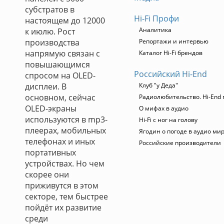
субстратов в
Hi-Fi Профи
настоящем до 12000
Аналитика
к июлю. Рост
производства
Репортажи и интервью
напрямую связан с
Каталог Hi-Fi брендов
повышающимся
Российский Hi-End
спросом на OLED-
дисплеи. В
Клуб "у Деда"
основном, сейчас
Радиолюбительство. Hi-End 
OLED-экраны
О мифах в аудио
используются в mp3-
Hi-Fi с ног на голову
плеерах, мобильных
Ягодин о погоде в аудио ми
телефонах и иных
Российские производители
портативных
устройствах. Но чем
скорее они
приживутся в этом
секторе, тем быстрее
пойдёт их развитие
среди