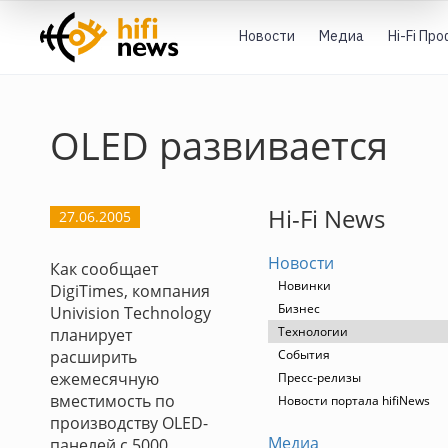
Новости
Медиа
Hi-Fi Пр
OLED развивается
Hi-Fi News
27.06.2005
Новости
Как сообщает
Новинки
DigiTimes, компания
Бизнес
Univision Technology
Технологии
планирует
расширить
События
ежемесячную
Пресс-релизы
вместимость по
Новости портала hifiNews
производству OLED-
Медиа
панелей с 5000