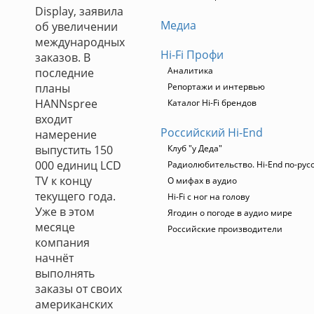
Display, заявила
Медиа
об увеличении
международных
Hi-Fi Профи
заказов. В
Аналитика
последние
планы
Репортажи и интервью
HANNspree
Каталог Hi-Fi брендов
входит
Российский Hi-End
намерение
выпустить 150
Клуб "у Деда"
000 единиц LCD
Радиолюбительство. Hi-End по-рус
TV к концу
О мифах в аудио
текущего года.
Hi-Fi с ног на голову
Уже в этом
Ягодин о погоде в аудио мире
месяце
Российские производители
компания
начнёт
выполнять
заказы от своих
американских