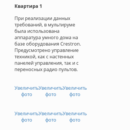
Квартира 1
При реализации данных
требований, в мультируме
была использована
аппаратура умного дома на
базе оборудования Crestron.
Предусмотрено управление
техникой, как с настенных
панелей управления, так и с
переносных радио пультов.
Увеличить
Увеличить
Увеличить
фото
фото
фото
Увеличить
Увеличить
Увеличить
фото
фото
фото