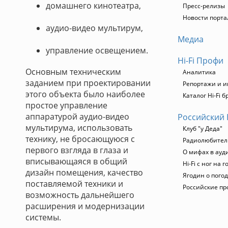
домашнего кинотеатра,
Пресс-релизы
Новости портал
аудио-видео мультирум,
Медиа
управление освещением.
Hi-Fi Профи
Основным техническим
Аналитика
заданием при проектировании
Репортажи и 
этого объекта было наиболее
Каталог Hi-Fi 
простое управление
аппаратурой аудио-видео
Российский 
мультирума, использовать
Клуб "у Деда"
технику, не бросающуюся с
Радиолюбитель
первого взгляда в глаза и
О мифах в ауд
вписывающаяся в общий
Hi-Fi с ног на 
дизайн помещения, качество
Ягодин о погод
поставляемой техники и
Российские пр
возможность дальнейшего
расширения и модернизации
системы.