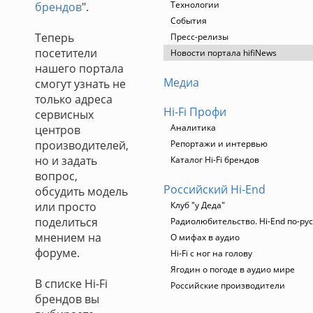
Технологии
брендов
".
События
Теперь
Пресс-релизы
посетители
Новости портала hifiNews
нашего портала
Медиа
смогут узнать не
только адреса
Hi-Fi Профи
сервисных
Аналитика
центров
производителей,
Репортажи и интервью
но и задать
Каталог Hi-Fi брендов
вопрос,
Российский Hi-End
обсудить модель
или просто
Клуб "у Деда"
поделиться
Радиолюбительство. Hi-End по-ру
мнением на
О мифах в аудио
форуме.
Hi-Fi с ног на голову
Ягодин о погоде в аудио мире
В списке Hi-Fi
Российские производители
брендов вы