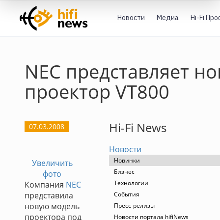
Новости
Медиа
Hi-Fi Пр
NEC представляет н
проектор VT800
Hi-Fi News
07.03.2008
Новости
Новинки
Увеличить
Бизнес
фото
Технологии
Компания
NEC
представила
События
новую модель
Пресс-релизы
проектора под
Новости портала hifiNews