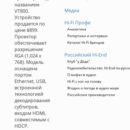
названием
Медиа
VT800.
Устройство
Hi-Fi Профи
продается по
Аналитика
цене $899.
Проектор
Репортажи и интервью
обеспечивает
Каталог Hi-Fi брендов
разрешение
Российский Hi-End
XGA (1,024 x
768). Модель
Клуб "у Деда"
оснащена
Радиолюбительство. Hi-End по-русс
портом
О мифах в аудио
Ethernet, USB,
Hi-Fi с ног на голову
встроенной
Ягодин о погоде в аудио мире
технологией
Российские производители
декодирования
субтитров,
входом HDMI,
совместимым с
HDCP.