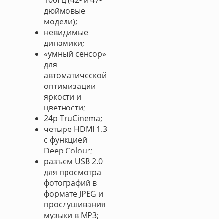
100Гц (42- и 47-
дюймовые
модели);
невидимые
динамики;
«умный сенсор»
для
автоматической
оптимизации
яркости и
цветности;
24p TruCinema;
четыре HDMI 1.3
с функцией
Deep Colour;
разъем USB 2.0
для просмотра
фотографий в
формате JPEG и
прослушивания
музыки в MP3;