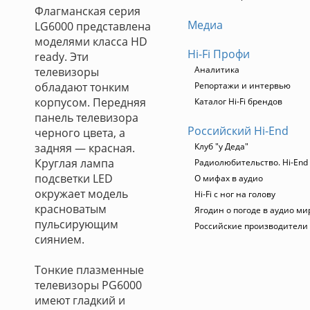
Флагманская серия
Медиа
LG6000 представлена
моделями класса HD
Hi-Fi Профи
ready. Эти
Аналитика
телевизоры
обладают тонким
Репортажи и интервью
корпусом. Передняя
Каталог Hi-Fi брендов
панель телевизора
Российский Hi-End
черного цвета, а
задняя — красная.
Клуб "у Деда"
Круглая лампа
Радиолюбительство. Hi-End 
подсветки LED
О мифах в аудио
окружает модель
Hi-Fi с ног на голову
красноватым
Ягодин о погоде в аудио ми
пульсирующим
Российские производители
сиянием.
Тонкие плазменные
телевизоры PG6000
имеют гладкий и