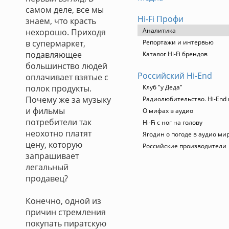
самом деле, все мы
Hi-Fi Профи
знаем, что красть
Аналитика
нехорошо. Приходя
в супермаркет,
Репортажи и интервью
подавляющее
Каталог Hi-Fi брендов
большинство людей
Российский Hi-End
оплачивает взятые с
полок продукты.
Клуб "у Деда"
Почему же за музыку
Радиолюбительство. Hi-End 
и фильмы
О мифах в аудио
потребители так
Hi-Fi с ног на голову
неохотно платят
Ягодин о погоде в аудио ми
цену, которую
Российские производители
запрашивает
легальный
продавец?
Конечно, одной из
причин стремления
покупать пиратскую