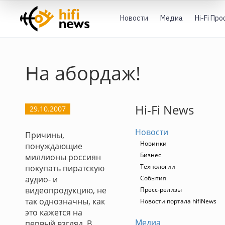
Новости
Медиа
Hi-Fi Пр
На абордаж!
Hi-Fi News
29.10.2007
Новости
Причины,
Новинки
понуждающие
Бизнес
миллионы россиян
Технологии
покупать пиратскую
аудио- и
События
видеопродукцию, не
Пресс-релизы
так однозначны, как
Новости портала hifiNews
это кажется на
Медиа
первый взгляд. В