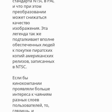
стандарта NTSC в PAL
и что при этом
преобразовании
может снижаться
качество
изображения. Эта
легенда так же
подталкивает вполне
обеспеченных людей
к покупке пиратских
копий американских
релизов, записанных
в NTSC.
Если бы
кинокомпании
проявляли больше
интереса к чаяниям
разных слоев
пользователей, то,
глядишь, и