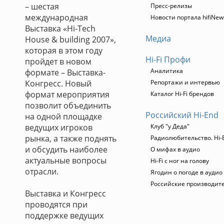
– шестая
Пресс-релизы
международная
Новости портала hifiNew
Выставка «Hi-Tech
Медиа
House & building 2007»,
которая в этом году
Hi-Fi Профи
пройдет в новом
Аналитика
формате – Выставка-
Конгресс. Новый
Репортажи и интервью
формат мероприятия
Каталог Hi-Fi брендов
позволит объединить
Российский Hi-End
на одной площадке
ведущих игроков
Клуб "у Деда"
рынка, а также поднять
Радиолюбительство. Hi-
и обсудить наиболее
О мифах в аудио
актуальные вопросы
Hi-Fi с ног на голову
отрасли.
Ягодин о погоде в аудио
Российские производит
Выставка и Конгресс
проводятся при
поддержке ведущих