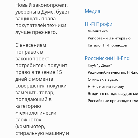
Новый законопроект,
Медиа
уверены в Думе, будет
защищать права
Hi-Fi Профи
покупателей техники
Аналитика
лучше прежнего.
Репортажи и интервью
С внесением
Каталог Hi-Fi брендов
поправок в
Российский Hi-End
законопроект
потребитель получит
Клуб "у Деда"
право в течение 15
Радиолюбительство. Hi-End
дней с момента
О мифах в аудио
совершения покупки
Hi-Fi с ног на голову
заменить товар,
Ягодин о погоде в аудио м
попадающий в
Российские производител
категорию
«технологически
сложного»
(компьютер,
стиральную машину и