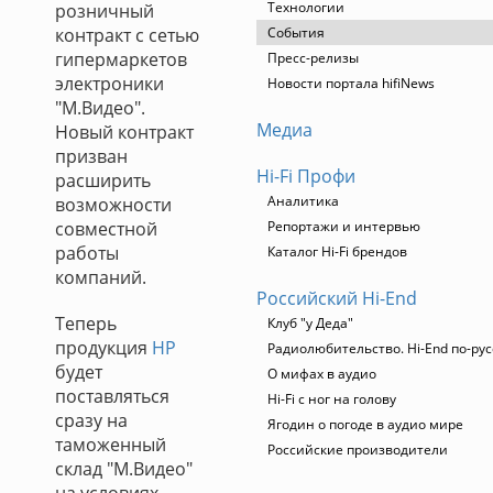
Технологии
розничный
контракт с сетью
События
гипермаркетов
Пресс-релизы
электроники
Новости портала hifiNews
"М.Видео".
Медиа
Новый контракт
призван
Hi-Fi Профи
расширить
Аналитика
возможности
совместной
Репортажи и интервью
работы
Каталог Hi-Fi брендов
компаний.
Российский Hi-End
Теперь
Клуб "у Деда"
продукция
HP
Радиолюбительство. Hi-End по-рус
будет
О мифах в аудио
поставляться
Hi-Fi с ног на голову
сразу на
Ягодин о погоде в аудио мире
таможенный
Российские производители
склад "М.Видео"