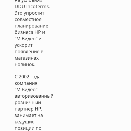
на условиях
DDU Incoterms.
Это упростит
совместное
планирование
бизнеса HP и
"М.Видео" и
ускорит
появление в
магазинах
новинок.
С 2002 года
компания
"М.Видео" -
авторизованный
розничный
партнер HP,
занимает на
ведущие
позиции по