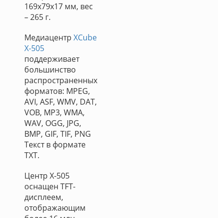
169х79х17 мм, вес
– 265 г.
Медиацентр
XCube
X-505
поддерживает
большинство
распространенных
форматов: MPEG,
AVI, ASF, WMV, DAT,
VOB, MP3, WMA,
WAV, OGG, JPG,
BMP, GIF, TIF, PNG
Текст в формате
TXT.
Центр X-505
оснащен TFT-
дисплеем,
отображающим