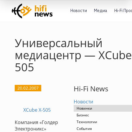
Новости
Медиа
Hi-Fi Пр
Универсальный
медиацентр — XCube
505
Hi-Fi News
20.02.2007
Новости
Новинки
XCube X-505
Бизнес
Компания «Голдер
Технологии
Электроникс»
События