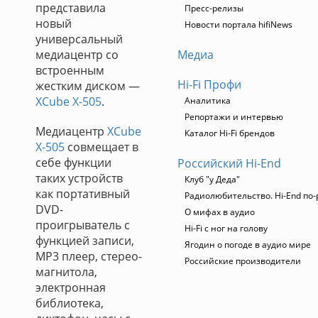
представила
Пресс-релизы
новый
Новости портала hifiNews
универсальный
медиацентр со
Медиа
встроенным
Hi-Fi Профи
жестким диском —
XCube X-505
.
Аналитика
Репортажи и интервью
Медиацентр
XCube
Каталог Hi-Fi брендов
X-505
совмещает в
себе функции
Российский Hi-End
таких устройств
Клуб "у Деда"
как портативный
Радиолюбительство. Hi-End по-
DVD-
О мифах в аудио
проигрыватель с
Hi-Fi с ног на голову
функцией записи,
Ягодин о погоде в аудио мире
MP3 плеер, стерео-
Российские производители
магнитола,
электронная
библиотека,