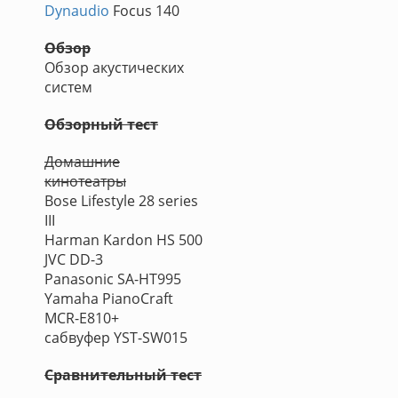
Dynaudio
Focus 140
Обзор
Обзор акустических
систем
Обзорный тест
Домашние
кинотеатры
Bose Lifestyle 28 series
III
Harman Kardon HS 500
JVC DD-3
Panasonic SA-HT995
Yamaha PianoCraft
MCR-E810+
сабвуфер YST-SW015
Сравнительный тест