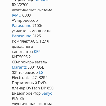
RX-V2700
Акустическая система
JAMO
C809
AV-процессор
Parasound
7100/
усилитель мощности
Parasound
5125
Комплект АС 5.1 для
домашнего
кинотеатра
KEF
KHT5005.2
CD-проигрыватель
Marantz
5001 OSE
ЖК-телевизор
LG
Electronics 47LB2RF
Портативный DVD-
плейер DVTech DP 850
Видеопроектор
Sanyo
PLV-Z5
Акустическая система