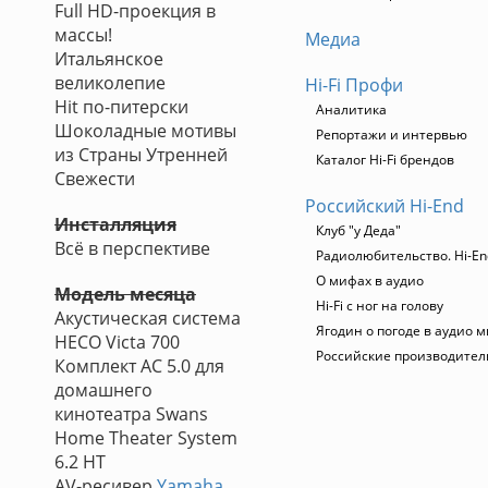
Full HD-проекция в
массы!
Медиа
Итальянское
великолепие
Hi-Fi Профи
Hit по-питерски
Аналитика
Шоколадные мотивы
Репортажи и интервью
из Страны Утренней
Каталог Hi-Fi брендов
Свежести
Российский Hi-End
Инсталляция
Клуб "у Деда"
Всё в перспективе
Радиолюбительство. Hi-En
О мифах в аудио
Модель месяца
Hi-Fi с ног на голову
Акустическая система
Ягодин о погоде в аудио 
HECO Victa 700
Российские производител
Комплект АС 5.0 для
домашнего
кинотеатра Swans
Home Theater System
6.2 HT
AV-ресивер
Yamaha