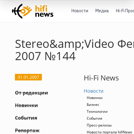
Новости
Медиа
Hi-Fi Пр
Stereo&amp;Video Ф
2007 №144
Hi-Fi News
31.01.2007
Новости
От редакции
Новинки
Новинки
Бизнес
Технологии
События
События
Пресс-релизы
Репортаж
Новости портала hifiNews