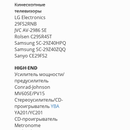
Кинескопные
телевизоры
LG Electronics
29FS2RNB
JVC AV-2986 SE
Rolsen C29SR45Т
Samsung SC-29Z40HPQ
Samsung SC-29Z40ZQQ
Sanyo CE29FS2
HIGH END
Усилитель мощности/
предусилитель
Conrad-Johnson
MV60SE/PV15
Стереоусилитель/CD-
проигрыватель
YBA
YA201/YC201
CD-проигрыватель
Metronome