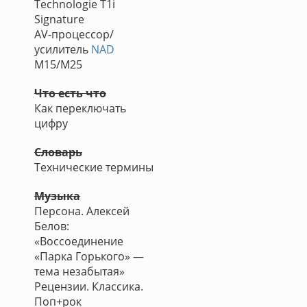
Technologie T1i
Signature
AV-процессор/
усилитель
NAD
M15/M25
Что есть что
Как переключать
цифру
Словарь
Технические термины
Музыка
Персона. Алексей
Белов:
«Воссоединение
«Парка Горького» —
тема незабытая»
Рецензии. Классика.
Поп+рок