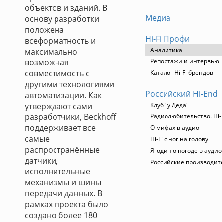
объектов и зданий. В
Медиа
основу разработки
положена
Hi-Fi Профи
всеформатность и
Аналитика
максимально
возможная
Репортажи и интервью
совместимость с
Каталог Hi-Fi брендов
другими технологиями
Российский Hi-End
автоматизации. Как
утверждают сами
Клуб "у Деда"
разработчики, Beckhoff
Радиолюбительство. Hi-
поддерживает все
О мифах в аудио
самые
Hi-Fi с ног на голову
распространённые
Ягодин о погоде в ауди
датчики,
Российские производит
исполнительные
механизмы и шины
передачи данных. В
рамках проекта было
создано более 180