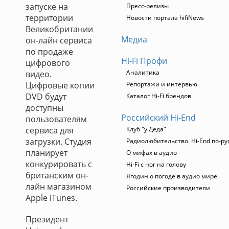
запуске на
Пресс-релизы
территории
Новости портала hifiNews
Великобритании
Медиа
он-лайн сервиса
по продаже
Hi-Fi Профи
цифрового
Аналитика
видео.
Цифровые копии
Репортажи и интервью
DVD будут
Каталог Hi-Fi брендов
доступны
Российский Hi-End
пользователям
сервиса для
Клуб "у Деда"
загрузки. Студия
Радиолюбительство. Hi-End по-ру
планирует
О мифах в аудио
конкурировать с
Hi-Fi с ног на голову
британским он-
Ягодин о погоде в аудио мире
лайн магазином
Российские производители
Apple iTunes.
Президент