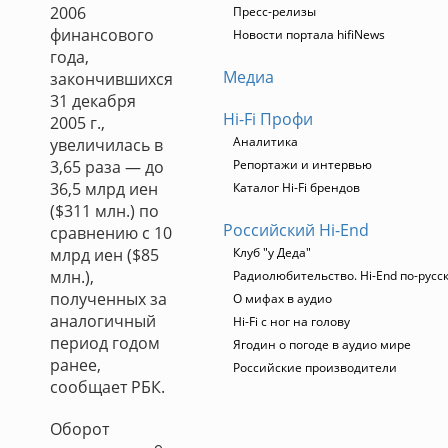
2006
Пресс-релизы
финансового
Новости портала hifiNews
года,
Медиа
закончившихся
31 декабря
Hi-Fi Профи
2005 г.,
Аналитика
увеличилась в
3,65 раза — до
Репортажи и интервью
36,5 млрд иен
Каталог Hi-Fi брендов
($311 млн.) по
Российский Hi-End
сравнению с 10
млрд иен ($85
Клуб "у Деда"
млн.),
Радиолюбительство. Hi-End по-русс
полученных за
О мифах в аудио
аналогичный
Hi-Fi с ног на голову
период годом
Ягодин о погоде в аудио мире
ранее,
Российские производители
сообщает РБК.
Оборот