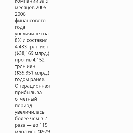
компании за 9
месяцев 2005–
2006
финансового
года
увеличился на
8% и составил
4,483 трлн иен
($38,169 млрд.)
против 4,152
трлн иен
($35,351 млрд.)
годом ранее.
Операционная
прибыль за
отчетный
период
увеличилась
более чем в 2
раза — до 115
млрд иен ($979