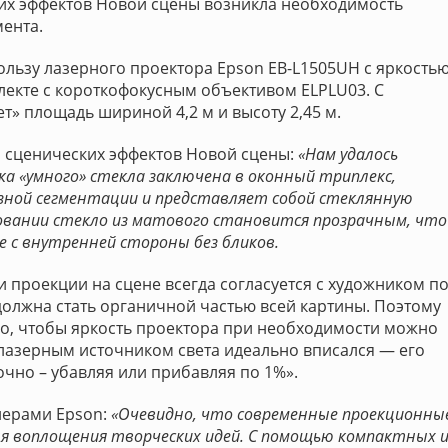
их эффектов Новой сцены возникла необходимость
мента.
пользу лазерного проектора Epson EB-L1505UH с яркость
екте с короткофокусным объективом ELPLU03. С
т» площадь шириной 4,2 м и высоту 2,45 м.
а сценических эффектов Новой сцены:
«Нам удалось
а «умного» стекла заключена в оконный триплекс,
азной сегментации и представляет собой стеклянную
овании стекло из матового становится прозрачным, что
 с внутренней стороны без бликов.
 проекции на сцене всегда согласуется с художником п
 должна стать органичной частью всей картины. Поэтому
но, чтобы яркость проектора при необходимости можно
 лазерным источником света идеально вписался — его
чно – убавляя или прибавляя по 1%».
нерами Epson:
«Очевидно, что современные проекционны
 воплощения творческих идей. С помощью компактных 