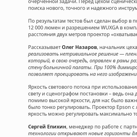
очерченной задачи. Перед цехом сценическ
поиска нового, точного и надежного инстру
По результатам тестов был сделан выбор в 
12 000 люмен и разрешением WUXGA в компл
расстояния двух метров проектор «охватывае
Рассказывает
Олег Назаров
, начальник цех
реализовать нетривиальное решение — пленк
который, в свою очередь, оправлен в рамы р
стену больничной палаты. При 100% диммир
позволяет проецировать на него изображение
Яркость светового потока при использовании
свету и сценографом постановки – ведь она
помимо высокой яркости, для нас было важ
было тонко регулировать. Проектор Epson с
яркость можно регулировать максимально то
Сергей Епихин
, менеджер по работе с парт
технологии открывают новые горизонты для