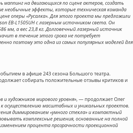
ь маппинг на двигающихся по сцене актеров, создать
е необычные эффекты, которые техническая команда
ене оперы «Русалка». Для этого проекта мы предложили
on EB-L1505UH с лазерным источником света. Он
6 мм, а вес 23,8 кг. Долговечный лазерный источник
значит в течение этого срока не потребует
енно поэтому это одна из самых популярных моделей для
обытием в афише 243 сезона Большого театра.
одолжает собирать положительные отзывы критиков и
в и художников мирового уровня»
, — продолжает Олег
 к осуществлению масштабных и уникальных проектов.
ления диммированием «умного стекла» и компактный
зовывать комплексные решения, основанные на полной
с изменением процента прозрачности проекционной