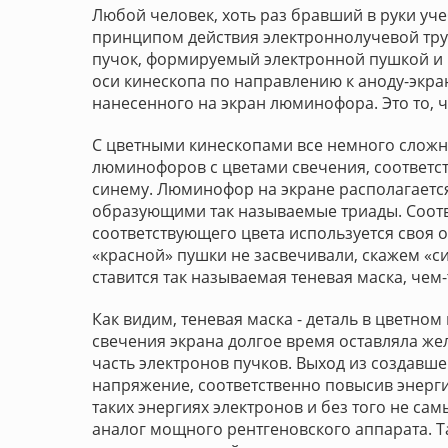
Любой человек, хоть раз бравший в руки уче
принципом действия электроннолучевой тру
пучок, формируемый электронной пушкой и
оси кинескопа по направлению к аноду-экра
нанесенного на экран люминофора. Это то, 
С цветными кинескопами все немного сложнее
люминофоров с цветами свечения, соответст
синему. Люминофор на экране располагаетс
образующими так называемые триады. Соотв
соответствующего цвета используется своя 
«красной» пушки не засвечивали, скажем «с
ставится так называемая теневая маска, че
Как видим, теневая маска - деталь в цветном
свечения экрана долгое время оставляла жел
часть электронов пучков. Выход из создавше
напряжение, соответственно повысив энергию
таких энергиях электронов и без того не с
аналог мощного рентгеновского аппарата. Т