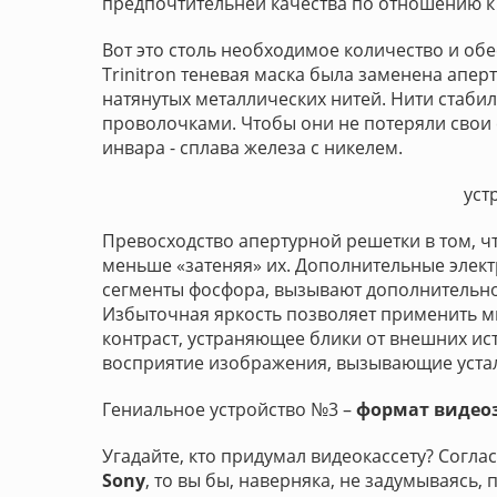
предпочтительней качества по отношению к
Вот это столь необходимое количество и об
Trinitron теневая маска была заменена апер
натянутых металлических нитей. Нити стаб
проволочками. Чтобы они не потеряли свои 
инвара - сплава железа с никелем.
уст
Превосходство апертурной решетки в том, ч
меньше «затеняя» их. Дополнительные элек
сегменты фосфора, вызывают дополнительное
Избыточная яркость позволяет применить 
контраст, устраняющее блики от внешних и
восприятие изображения, вызывающие устал
Гениальное устройство №3 –
формат видеоз
Угадайте, кто придумал видеокассету? Согла
Sony
, то вы бы, наверняка, не задумываясь,