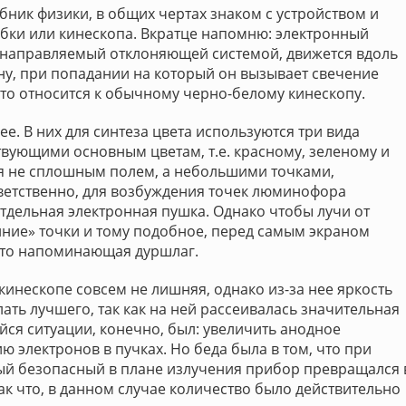
бник физики, в общих чертах знаком с устройством и
бки или кинескопа. Вкратце напомню: электронный
 направляемый отклоняющей системой, движется вдоль
ну, при попадании на который он вызывает свечение
что относится к обычному черно-белому кинескопу.
. В них для синтеза цвета используются три вида
вующими основным цветам, т.е. красному, зеленому и
я не сплошным полем, а небольшими точками,
етственно, для возбуждения точек люминофора
отдельная электронная пушка. Однако чтобы лучи от
иние» точки и тому подобное, перед самым экраном
м-то напоминающая дуршлаг.
 кинескопе совсем не лишняя, однако из-за нее яркость
ать лучшего, так как на ней рассеивалась значительная
йся ситуации, конечно, был: увеличить анодное
 электронов в пучках. Но беда была в том, что при
амый безопасный в плане излучения прибор превращался 
ак что, в данном случае количество было действительно