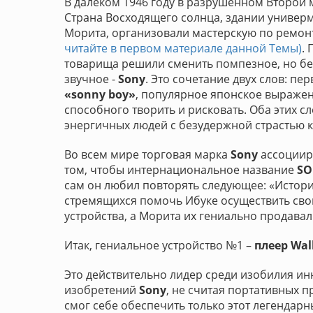
В далеком 1946 году в разрушенном Второй 
Страна Восходящего солнца, здании универм
Морита, организовали мастерскую по ремон
читайте в первом материале данной Темы)
.
товарища решили сменить помпезное, но бе
звучное -
Sony
. Это сочетание двух слов: пе
«sonny boy»
, популярное японское выраже
способного творить и рисковать. Оба этих с
энергичных людей с безудержной страстью к
Во всем мире торговая марка
Sony
ассоциир
том, чтобы интернациональное название
SO
сам он любил повторять следующее: «Истор
стремящихся помочь Ибуке осуществить свои
устройства, а Морита их гениально продавал
Итак, гениальное устройство №1 –
плеер Wa
Это действительно лидер среди изобилия ин
изобретений
Sony
, не считая портативных 
смог себе обеспечить только этот легендарн