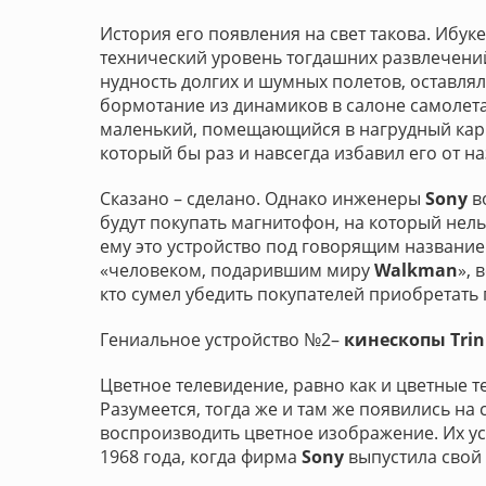
История его появления на свет такова. Ибук
технический уровень тогдашних развлечений
нудность долгих и шумных полетов, оставля
бормотание из динамиков в салоне самолета
маленький, помещающийся в нагрудный кар
который бы раз и навсегда избавил его от н
Сказано – сделано. Однако инженеры
Sony
во
будут покупать магнитофон, на который нел
ему это устройство под говорящим названи
«человеком, подарившим миру
Walkman
», 
кто сумел убедить покупателей приобретать 
Гениальное устройство №2–
кинескопы Trin
Цветное телевидение, равно как и цветные т
Разумеется, тогда же и там же появились на
воспроизводить цветное изображение. Их ус
1968 года, когда фирма
Sony
выпустила свой