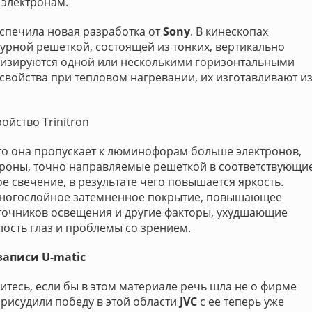
 электронам.
еспечила новая разработка от
Sony
. В кинескопах
турной решеткой, состоящей из тонких, вертикально
илизируются одной или несколькими горизонтальными
свойства при тепловом нагревании, их изготавливают и
ройство Trinitron
то она пропускает к люминофорам больше электронов,
троны, точно направляемые решеткой в соответствующи
 свечение, в результате чего повышается яркость.
многослойное затемненное покрытие, повышающее
сточников освещения и другие факторы, ухудшающие
ость глаз и проблемы со зрением.
аписи U-matic
ситесь, если бы в этом материале речь шла не о фирме
 присудили победу в этой области
JVC
с ее теперь уже