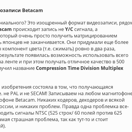
озаписи Betacam
 гениального? Это изощренный формат видеозаписи, рядо
acam
происходит запись не
Y/C
сигнала, а
 который очень просто получить матрицированием
ть японцев не заканчивается. Они придумали еще более
компонент цвета (т.е. сжимать) ровно в два раза,
 результате появилась возможность использовать всего
а ленте и при этом получать отличное качество в 500
олучил название
Compression Time Division Multiplex
го изобретения состояла в том, что получающаяся
.е. не PAL и не SECAM! Записываем на любом магнитофон
фоне Betacam. Никаких кодеров, декодеров и всякой
оссии, и никаких проблем. Правда одна проблемка все-
дить сигналы NTSC (525 строк/ 60 полей против 625
самая страшная проблема, так как тут-то и стоит
й).