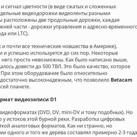
 и сигнал цветности (в виде сжатых и сложенных
отдельные видеодорожки видеоленты разными
ты расположены две продольные дорожки, каждая
 нижней части - дорожки управления и адресно-временног
да или LTC).
к и почти все технические новшества в Америке),
и и успешно используется до сих пор. Некоторые
з него просто невозможны. Как было написано выше,
алось довести до 500 ТВЛ. Это было качество, которое
. При этом оборудование было относительно
 достаточно высоконадежным, что позволило
Betacam
сей планете.
рмат видеозаписи D1
видеоформатах (DVD, DV, mini-DV и тому подобных). Но
ло у истоков этой бурной реки. Разработка цифровых
кой аналоговых форматов. Как ни странно, но
и одного и того же дерева составлял примерно 2-3 года