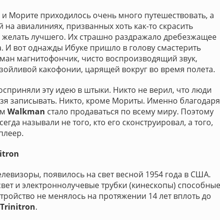
е и Морите приходилось очень много путешествовать, а
 на авиалиниях, призванных хоть как-то скрасить
л желать лучшего. Их страшно раздражало дребезжащее
. И вот однажды Ибуке пришло в голову смастерить
ман магнитофончик, чисто воспроизводящий звук,
азойливой какофонии, царящей вокруг во время полета.
сприняли эту идею в штыки. Никто не верил, что люди
ьзя записывать. Никто, кроме Мориты. Именно благодаря
ем
Walkman
стало продаваться по всему миру. Поэтому
всегда называли не того, кто его сконструировал, а того,
плеер.
itron
елевизоры, появилось на свет весной 1954 года в США.
 свет и электроннолучевые трубки (кинескопы) способны
тройство не менялось на протяжении 14 лет вплоть до
Trinitron
.