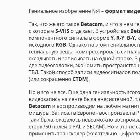
Гениальное изобретение №4 –
формат виде
Так, что же это такое
Betacam
, и что в нем
с которым
S-VHS
отдыхает. В устройствах
Bet
компонентного сигнала в форме
Y
,
R-Y
,
B-Y
,
исходного
RGB
. Однако на этом гениальнос
гениальную вещь - компрессировать сигналы 
складывать и записывать на одной строке. В
две видеоголовки, экономить пространство н
ТВЛ. Такой способ записи видеосигналов п
(или сокращенно
CTDM
).
Но и это не все. Еще одна гениальность это
видеозапись на ленте была внесистемной, т
Betacam
и воспроизводим на любом магнито
мишуры. Записал в Европе - воспроизвел в Р
таки была: оказалось невозможно воспроизво
строк /50 полей в PAL и SECAM). Но и это не 
применить транскодер (желательно цифрово