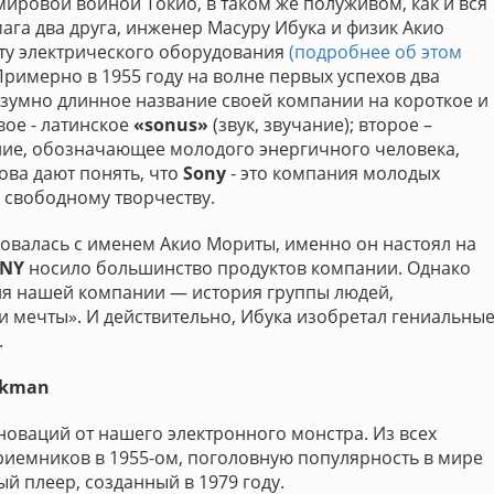
мировой войной Токио, в таком же полуживом, как и вся
ага два друга, инженер Масуру Ибука и физик Акио
ту электрического оборудования
(подробнее об этом
 Примерно в 1955 году на волне первых успехов два
зумно длинное название своей компании на короткое и
рвое - латинское
«sonus»
(звук, звучание); второе –
ние, обозначающее молодого энергичного человека,
лова дают понять, что
Sony
- это компания молодых
 свободному творчеству.
овалась с именем Акио Мориты, именно он настоял на
NY
носило большинство продуктов компании. Однако
ия нашей компании — история группы людей,
 мечты». И действительно, Ибука изобретал гениальны
.
lkman
новаций от нашего электронного монстра. Из всех
приемников в 1955-ом, поголовную популярность в мире
ый плеер, созданный в 1979 году.