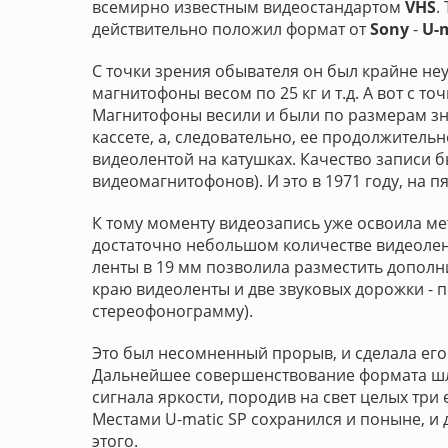
всемирно известным видеостандартом
VHS
.
действительно положил формат от
Sony
-
U-
С точки зрения обывателя он был крайне неу
магнитофоны весом по 25 кг и т.д. А вот с то
Магнитофоны весили и были по размерам зн
кассете, а, следовательно, ее продолжитель
видеолентой на катушках. Качество записи б
видеомагнитофонов). И это в 1971 году, на п
К тому моменту видеозапись уже освоила ме
достаточно небольшом количестве видеолен
ленты в 19 мм позволила разместить дополн
краю видеоленты и две звуковых дорожки - 
стереофонограмму).
Это был несомненный прорыв, и сделала ег
Дальнейшее совершенствование формата шл
сигнала яркости, породив на свет целых три е
Местами U-matic SP сохранился и поныне, и д
этого.