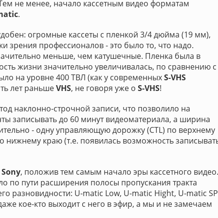
 Тем не менее, начало кассетным видео форматам
matic
.
добен: огромные кассеты с пленкой 3/4 дюйма (19 мм),
чки зрения профессионалов - это было то, что надо.
ачительно меньше, чем катушечные. Пленка была в
ность жизни значительно увеличивалась, по сравнению с
ыло на уровне 400 ТВЛ (как у современных
S-VHS
ять лет раньше
VHS
, не говоря уже о
S-VHS
!
тод наклонно-строчной записи, что позволило на
ты записывать до 60 минут видеоматериала, а ширина
ительно - одну управляющую дорожку (СTL) по верхнему
по нижнему краю (т.е. появилась возможность записыват
о
Sony
, положив тем самым начало эры кассетного видео
о по пути расширения полосы пропускания тракта
го разновидности: U-matic Low, U-matic Hight, U-matic SP
аже кое-кто выходит с него в эфир, а мы и не замечаем