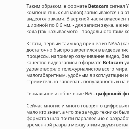
Таким образом, в формате
Betacam
сигнал Y
компонентных сигналов) записываются на 
видеоголовками. В верхней части видеолен
шириной по 0,6 мм, - для записи звука, а в
кода (так называемого - продольного тайм ко
Кстати, первый тайм код пришел из NASA (ка
достаточно быстро закрепился в видеозапис
процессы, например озвучивание видео, бе
качество видеозаписи в формате
Betacam
уд
удовлетворяло тележурналистов всего мира
малогабаритным, удобным в эксплуатации и
стремительно завоевать популярность и на в
Гениальное изобретение №5 -
цифровой фо
Сейчас многие и много говорят о цифровых 
мало кто знает, а что же за чудо техники бы
форматов шла почти параллельно с разработ
временной разрыв между этими двумя ветвям