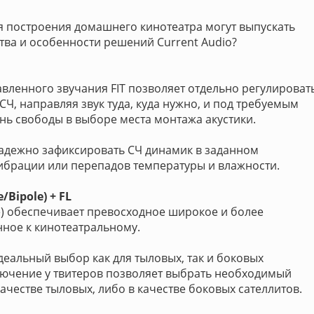
я построения домашнего кинотеатра могут выпускать
ва и особенности решений Current Audio?
вленного звучания FIT позволяет отдельно регулироват
СЧ, направляя звук туда, куда нужно, и под требуемым
ень свободы в выборе места монтажа акустики.
 надежно зафиксировать СЧ динамик в заданном
ибрации или перепадов температуры и влажности.
Bipole) + FL
e) обеспечивает превосходное широкое и более
нное к кинотеатральному.
еальный выбор как для тыловых, так и боковых
лючение у твитеров позволяет выбрать необходимый
качестве тыловых, либо в качестве боковых сателлитов.