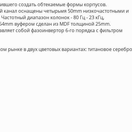
лившего создать обтекаемые формы корпусов.
й канал оснащены четырьмя 50mm низкочастотными и
стотный диапазон колонок - 80 Гц - 23 кГц,
 с 254mm вуфером сделан из MDF толщиной 25mm.
вляет собой фазоинвертор 6-го порядка с фильтром
ком рынке в двух цветовых вариантах: титановое серебр