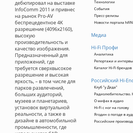
Технологии
дебютировал на выставке
InfoComm 2011 и привнес
События
на рынок Pro-AV
Пресс-релизы
беспрецедентное 4K
Новости портала hifi
разрешение (4096х2160),
Медиа
высокую
производительность и
Hi-Fi Профи
качество изображения.
Аналитика
Предназначенный для
приложений, где
Репортажи и интерв
требуется сверхвысокое
Каталог Hi-Fi брендов
разрешение и высокая
Российский Hi-En
яркость, – в том числе для
парков развлечений,
Клуб "у Деда"
больших аудиторий,
Радиолюбительство. H
музеев и планетариев,
О мифах в аудио
установок виртуальной
Hi-Fi с ног на голову
реальности, а также в
Ягодин о погоде в ау
дизайне в автомобильной
Российские производ
промышленности, где