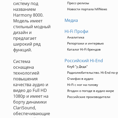
систему под
Пресс-релизы
названием
Новости портала hifiNews
Harmony 8000.
Медиа
Модель имеет
стильный модный
Hi-Fi Профи
дизайн и
Аналитика
предлагает
широкий ряд
Репортажи и интервью
функций.
Каталог Hi-Fi брендов
Российский Hi-End
Система
оснащена
Клуб "у Деда"
технологией
Радиолюбительство. Hi-End по-р
повышения
О мифах в аудио
качества аудио и
Hi-Fi с ног на голову
видео до Full HD
Ягодин о погоде в аудио мире
1080p и имеет на
Российские производители
борту динамики
ClariSound,
обеспечивающие