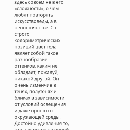
здесь совсем не в его
«сложности», о чем
любят повторять
искусствоведы, а в
непостоянстве. Со
строго
колориметрических
позиций цвет тела
являет собой такое
разнообразие
оттенков, каким не
обладает, пожалуй,
никакой другой. Он
очень изменчив в
тенях, полутенях и
бликах в зависимости
от условий освещения
и даже просто от
окружающей среды.
Достойно удивления то,
что, несмотря на порой