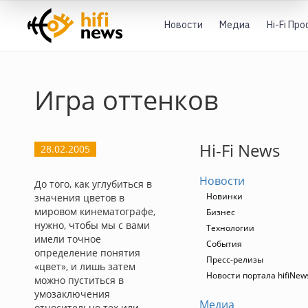
Новости
Медиа
Hi-Fi Пр
Игра оттенков
Hi-Fi News
28.02.2005
Новости
До того, как углубиться в
Новинки
значения цветов в
мировом кинематографе,
Бизнес
нужно, чтобы мы с вами
Технологии
имели точное
События
определение понятия
Пресс-релизы
«цвет», и лишь затем
Новости портала hifiNew
можно пуститься в
умозаключения
Медиа
относительно тех или