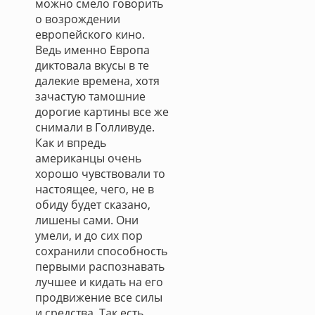
можно смело говорить
о возрождении
европейского кино.
Ведь именно Европа
диктовала вкусы в те
далекие времена, хотя
зачастую тамошние
дорогие картины все же
снимали в Голливуде.
Как и впредь
американцы очень
хорошо чувствовали то
настоящее, чего, не в
обиду будет сказано,
лишены сами. Они
умели, и до сих пор
сохранили способность
первыми распознавать
лучшее и кидать на его
продвижение все силы
и средства. Так есть