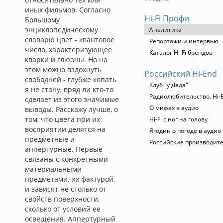
иных фильмов. Согласно
Hi-Fi Профи
Большому
энциклопедическому
Аналитика
словарю цвет - квантовое
Репортажи и интервью
число, характеризующее
Каталог Hi-Fi брендов
кварки и глюоны. Но на
этом можно вздохнуть
Российский Hi-End
свободней - глубже копать
Клуб "у Деда"
я не стану, вряд ли кто-то
Радиолюбительство. Hi-E
сделает из этого значимые
О мифах в аудио
выводы. Расскажу лучше, о
том, что цвета при их
Hi-Fi с ног на голову
восприятии делятся на
Ягодин о погоде в аудио
предметные и
Российские производит
аппертурные. Первые
связаны с конкретными
материальными
предметами, их фактурой,
и зависят не столько от
свойств поверхности,
сколько от условий ее
освещения. Аппертурный