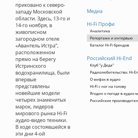
приковано к северо-
Медиа
западу Московской
области. Здесь, 13-го и
Hi-Fi Профи
14-го ноября, в
Аналитика
живописном
загородном отеле
Репортажи и интервью
«Авантель Истра”,
Каталог Hi-Fi брендов
расположенном
Российский Hi-End
прямо на берегу
Истринского
Клуб "у Деда"
водохранилища, были
Радиолюбительство. Hi-En
впервые
О мифах в аудио
представлены
Hi-Fi с ног на голову
новейшие модели
Ягодин о погоде в аудио 
четырех знаменитых
Российские производите
марок, лидеров
мирового рынка Hi-Fi
аудио-видео техники.
В ходе состоявшейся в
эти дни 4-ой