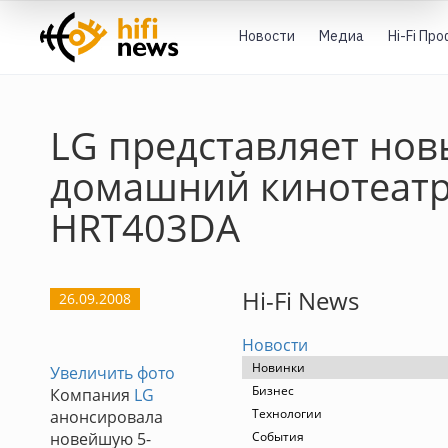
Новости
Медиа
Hi-Fi Пр
LG представляет но
домашний кинотеат
HRT403DA
Hi-Fi News
26.09.2008
Новости
Новинки
Увеличить фото
Бизнес
Компания
LG
Технологии
анонсировала
новейшую 5-
События