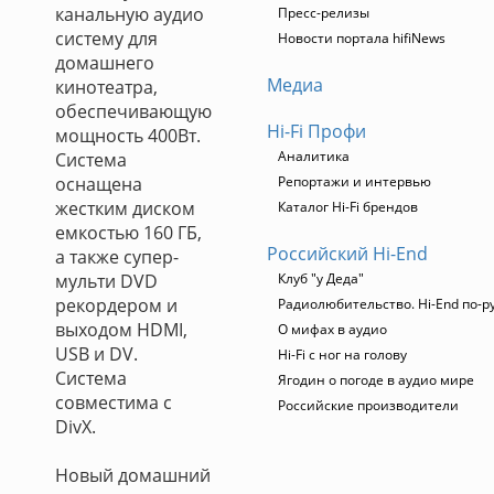
канальную аудио
Пресс-релизы
систему для
Новости портала hifiNews
домашнего
Медиа
кинотеатра,
обеспечивающую
Hi-Fi Профи
мощность 400Вт.
Аналитика
Система
оснащена
Репортажи и интервью
жестким диском
Каталог Hi-Fi брендов
емкостью 160 ГБ,
Российский Hi-End
а также супер-
мульти DVD
Клуб "у Деда"
рекордером и
Радиолюбительство. Hi-End по-р
выходом HDMI,
О мифах в аудио
USB и DV.
Hi-Fi с ног на голову
Система
Ягодин о погоде в аудио мире
совместима с
Российские производители
DivX.
Новый домашний