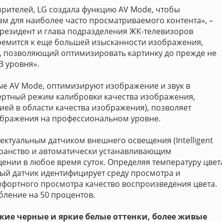
рителей, LG создала функцию AV Mode, чтобы
ам для наиболее часто просматриваемого контента», –
резидент и глава подразделения ЖК-телевизоров
 стремится к еще большей изысканности изображения,
), позволяющий оптимизировать картинку до прежде не
В уровня».
ые AV Mode, оптимизируют изображение и звук в
пертный режим калибровки качества изображения,
ей в области качества изображения), позволяет
ображения на профессиональном уровне.
ектуальным датчиком внешнего освещения (Intelligent
ранство и автоматически устанавливающим
ении в любое время суток. Определяя температуру цвет
ый датчик идентифицирует среду просмотра и
мфортного просмотра качество воспроизведения цвета.
бление на 50 процентов.
кие черные и яркие белые оттенки, более живые