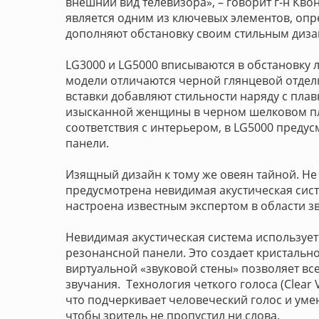
внешний вид телевизора», – говорит г-н Кво
является одним из ключевых элементов, оп
дополняют обстановку своим стильным диза
LG3000 и LG5000 вписываются в обстановку л
модели отличаются черной глянцевой отдел
вставки добавляют стильности наряду с пл
изысканной женщины в черном шелковом пл
соответствия с интерьером, в LG5000 преду
панели.
Изящный дизайн к тому же овеян тайной. Не 
предусмотрена невидимая акустическая сист
настроена известным экспертом в области з
Невидимая акустическая система использует
резонансной панели. Это создает кристально
виртуальной «звуковой стены» позволяет в
звучания. Технология четкого голоса (Clear 
что подчеркивает человеческий голос и уме
чтобы зритель не пропустил ни слова.