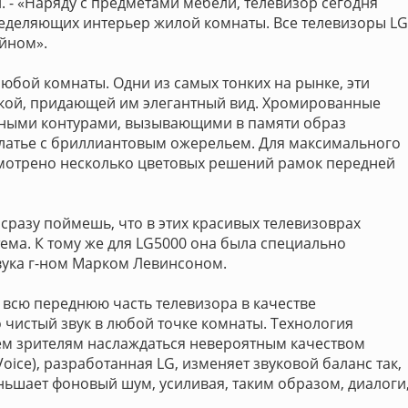
н. - «Наряду с предметами мебели, телевизор сегодня
ределяющих интерьер жилой комнаты. Все телевизоры LG
йном».
юбой комнаты. Одни из самых тонких на рынке, эти
кой, придающей им элегантный вид. Хромированные
авными контурами, вызывающими в памяти образ
атье с бриллиантовым ожерельем. Для максимального
смотрено несколько цветовых решений рамок передней
сразу поймешь, что в этих красивых телевизоврах
ема. К тому же для LG5000 она была специально
вука г-ном Марком Левинсоном.
 всю переднюю часть телевизора в качестве
 чистый звук в любой точке комнаты. Технология
сем зрителям наслаждаться невероятным качеством
Voice), разработанная LG, изменяет звуковой баланс так,
ньшает фоновый шум, усиливая, таким образом, диалоги