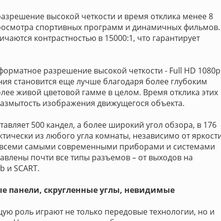
разрешение высокой четкости и время отклика менее 8
просмотра спортивных программ и динамичных фильмов.
ичаются контрастностью в 15000:1, что гарантирует
орматное разрешение высокой четкости - Full HD 1080p
ения становится еще лучше благодаря более глубоким
олее живой цветовой гамме в целом. Время отклика этих
т размытость изображения движущегося объекта.
тавляет 500 кандел, а более широкий угол обзора, в 176
ктически из любого угла комнаты, независимо от яркост
о всеми самыми современными приборами и системами
тавлены почти все типы разъемов – от выходов на
b и SCART.
е панели, скругленные углы, невидимые
ую роль играют не только передовые технологии, но и