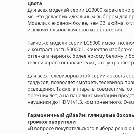
цвета
Для всех моделей серии LG3000 характерно 
мс. Это делает их идеальным выбором для 
Модели, с экраном более, чем 32 дюйма, отл
исключительное качество изображения.
Такие же модели серии LG5000 имеют полноф
и контрастность 50000:1. Качество изображ
оттенкам черного, более яркому белому и б
телевизоров составляет 5 мс, что устраняе
Для всех телевизоров этой серии яркость сос
градусов, позволяет смотреть телевизор пра
освещения. Также, аппараты совместимы с
прежних лет, а на панели коммутации предс
наушники до HDMI v1.3, компонентного, D-su
Гармоничный дйзайн: глянцевые боковы
громкоговорители
«В вопросе покупательского выбора решающ