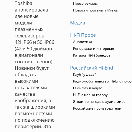
Toshiba
Пресс-релизы
анонсировала
Новости портала hifiNews
две новые
модели
Медиа
плазменных
Hi-Fi Профи
телевизоров
42HP66 и 50HP66
Аналитика
(42 и 50 дюймов
Репортажи и интервью
в диагонали
Каталог Hi-Fi брендов
соответственно).
Российский Hi-End
Новинки будут
обладать
Клуб "у Деда"
высокими
Радиолюбительство. Hi-End по-ру
показателями
О мифах в аудио
качества
Hi-Fi с ног на голову
изображения, а
Ягодин о погоде в аудио мире
так же широкими
Российские производители
возможностями
по подключению
периферии. Это