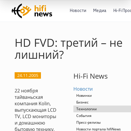
Новости
Медиа
Hi-Fi Пр
HD FVD: третий – не
лишний?
Hi-Fi News
24.11.2005
Новости
22 ноября
Новинки
тайваньская
Бизнес
компания Kolin,
Технологии
выпускающая LCD
TV, LCD мониторы
События
и домашнюю
Пресс-релизы
бытовую технику,
Новости портала hifiNews