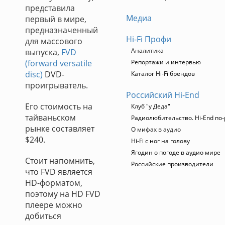
представила
Медиа
первый в мире,
предназначенный
Hi-Fi Профи
для массового
Аналитика
выпуска,
FVD
(forward versatile
Репортажи и интервью
disc)
DVD-
Каталог Hi-Fi брендов
проигрыватель.
Российский Hi-End
Его стоимость на
Клуб "у Деда"
тайваньском
Радиолюбительство. Hi-End по-
рынке составляет
О мифах в аудио
$240.
Hi-Fi с ног на голову
Ягодин о погоде в аудио мире
Стоит напомнить,
Российские производители
что FVD является
HD-форматом,
поэтому на HD FVD
плеере можно
добиться