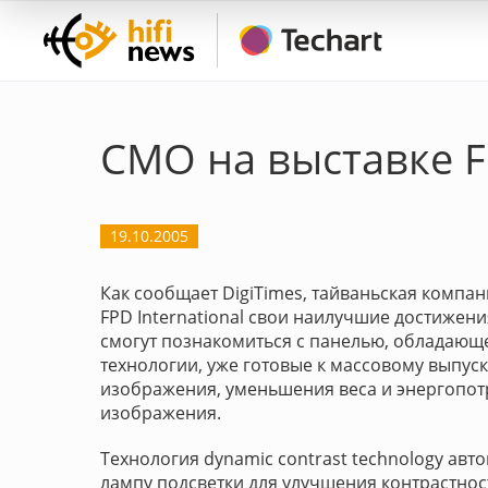
CMO на выставке FP
19.10.2005
Как сообщает DigiTimes, тайваньская компани
FPD International свои наилучшие достижени
смогут познакомиться с панелью, обладающе
технологии, уже готовые к массовому выпус
изображения, уменьшения веса и энергопот
изображения.
Технология dynamic contrast technology ав
лампу подсветки для улучшения контрастност