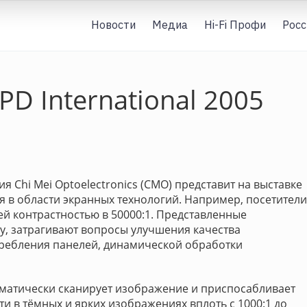
Новости
Медиа
Hi-Fi Профи
Росс
D International 2005
я Chi Mei Optoelectronics (CMO) представит на выставке
я в области экранных технологий. Например, посетители
й контрастностью в 50000:1. Представленные
ку, затрагивают вопросы улучшения качества
ребления панелей, динамической обработки
томатически сканирует изображение и приспосабливает
и в тёмных и ярких изображениях вплоть с 1000:1 до